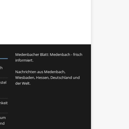
Medenbacher Blatt: Medenbach - frisch
informiert.
ch
Nachrichten aus Medenbach,
Wiesbaden, Hessen, Deutschland und
stel
der Welt.
mkeit
orum
und