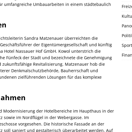
ür umfangreiche Umbauarbeiten in einem städtebaulich
Freiz
Kultu
en
Pano
Politi
htsleiterin Sandra Matzenauer überreichten die
 Geschäftsführer der Eigentümergesellschaft und künftig
Spor
rma Hotel Nassauer Hof GmbH. Kowol unterstrich die
Fina
che Fünfeck der Stadt und bezeichnete die Genehmigung
d zukunftsfähige Revitalisierung. Matzenauer hob die
terer Denkmalschutzbehörde, Bauherrschaft und
efundenen zielführenden Lösungen für das komplexe
ßnahmen
 Modernisierung der Hotelbereiche im Haupthaus in der
tz sowie im Nordflügel in der Webergasse. Im
eschosse vorgesehen. Die historische Fassade an der
z soll saniert und gestalterisch überarbeitet werden. Auf