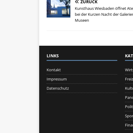
ZURÜCK
Kunsthaus Wiesbaden öffnet Atel
bei der Kurzen Nacht der Galeri
Museen
LINKS
KAT
Kontakt
Wirt
Impressum
Freiz
Datenschutz
Kult
Pan
Polit
Spor
Fina