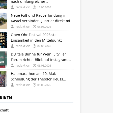
nach umfangreicher
Energiesanierung
redaktion
11.05.2026
Neue Fuß und Radverbindung in
Kastel verbindet Quartier direkt mit
Rheinpromenade
redaktion
08.05.2026
Open Ohr Festival 2026 stellt
Einsamkeit in den Mittelpunkt
redaktion
07.05.2026
Digitale Bühne für Wein: Eltviller
Forum richtet Blick auf Instagram,
TikTok und junge Zielgruppen
redaktion
06.05.2026
Halbmarathon am 10. Mai:
Schließung der Theodor Heuss
Brücke und Sperrungen in der
redaktion
06.05.2026
Mainzer Innenstadt
RIKEN
chaft